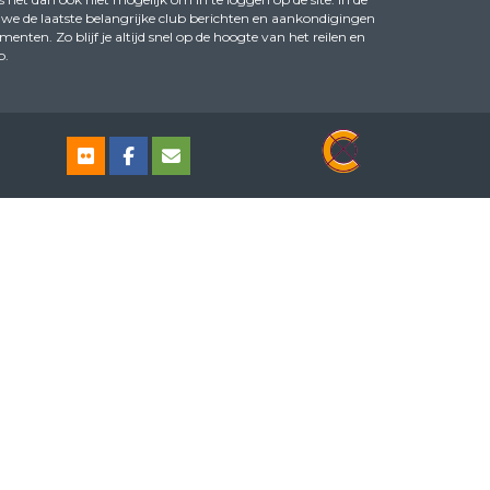
we de laatste belangrijke club berichten en aankondigingen
ten. Zo blijf je altijd snel op de hoogte van het reilen en
b.