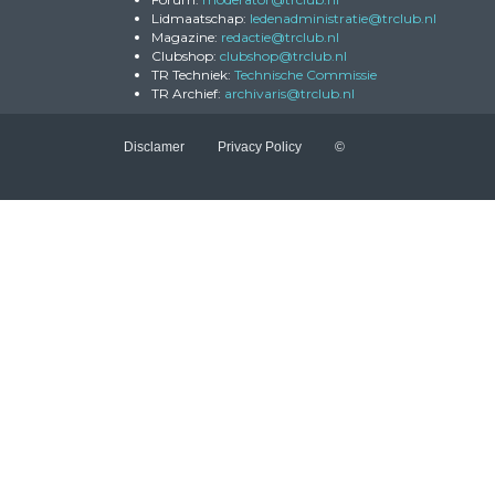
Lidmaatschap:
eitartsinimdanedel
@trclub.nl
Magazine:
eitcader
@trclub.nl
Clubshop:
pohsbulc
@trclub.nl
TR Techniek:
Technische Commissie
TR Archief:
siravihcra
@trclub.nl
Disclamer
Privacy Policy
©