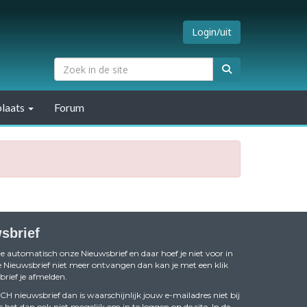
Login/uit
laats
Forum
sbrief
je automatisch onze Nieuwsbrief en daar hoef je niet voor in
 de Nieuwsbrief niet meer ontvangen dan kan je met een klik
rief je afmelden.
 nieuwsbrief dan is waarschijnlijk jouw e-mailadres niet bij
s het dan ook niet mogelijk om in te loggen op de site. In de