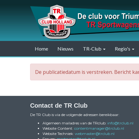
Home
Nieuws
TR-Club
Regio's
De publicatiedatum is verstreken. Bericht k
Contact de TR Club
De TR Club is via de volgende adressen bereikbaar:
Algemeen mailadres van de TRclub:
ofni
@trclub.nl
Website Content:
reganamtnetnoc
@trclub.nl
Website Techniek:
retsambew
@trclub.nl
Forum:
rotaredom
@trclub.nl