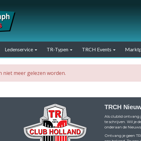
Ledenservice
TR-Typen
TRCH Events
Marktp
an niet meer gelezen worden.
TRCH Nieuw
Als clublid ontvang 
te schrijven. Wil je
onderaan de Nieuwsb
Ontvang je geen TRCH
ons bekend. Tevens i