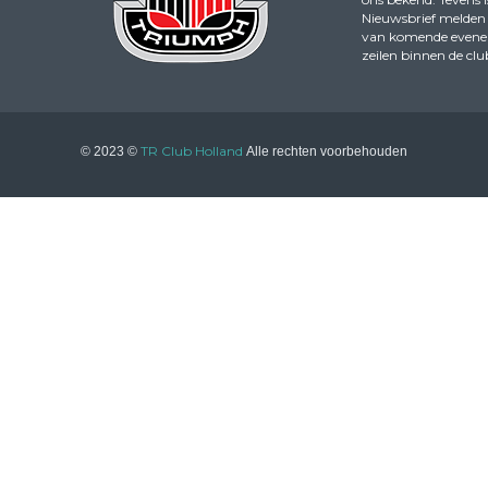
Nieuwsbrief melden 
van komende evenemen
zeilen binnen de clu
TR Club Holland
© 2023 ©
Alle rechten voorbehouden