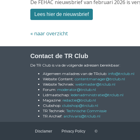
De FEHAC nieuwsbrief van februari 2026 is ve
Lees hier de nieuwsbrief
« naar overzicht
Contact de TR Club
De TR Club is via de volgende adressen bereikbaar:
Algemeen mailadres van de TRclub:
ofni
@trclub.nl
Website Content:
reganamtnetnoc
@trclub.nl
Website Techniek:
retsambew
@trclub.nl
Forum:
rotaredom
@trclub.nl
Lidmaatschap:
eitartsinimdanedel
@trclub.nl
Magazine:
eitcader
@trclub.nl
Clubshop:
pohsbulc
@trclub.nl
TR Techniek:
Technische Commissie
TR Archief:
siravihcra
@trclub.nl
Disclamer
Privacy Policy
©