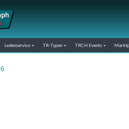
Ledenservice
TR-Typen
TRCH Events
Marktp
26