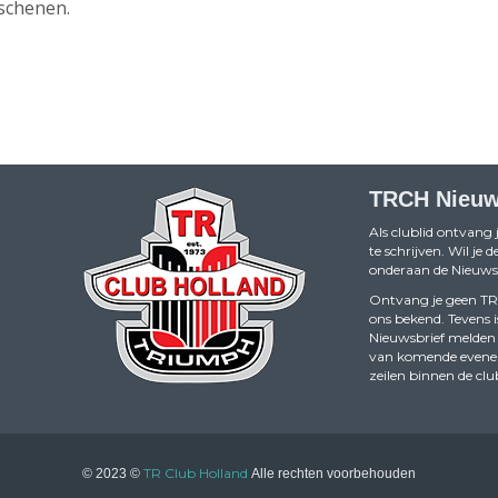
rschenen.
TRCH Nieuw
Als clublid ontvang 
te schrijven. Wil je
onderaan de Nieuwsb
Ontvang je geen TRCH
ons bekend. Tevens i
Nieuwsbrief melden 
van komende evenemen
zeilen binnen de clu
TR Club Holland
© 2023 ©
Alle rechten voorbehouden