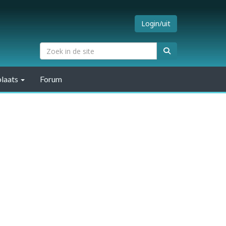
Login/uit
laats
Forum