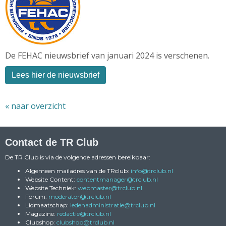
De FEHAC nieuwsbrief van januari 2024 is verschenen.
Lees hier de nieuwsbrief
« naar overzicht
Contact de TR Club
De TR Club is via de volgende adressen bereikbaar:
Algemeen mailadres van de TRclub:
ofni
@trclub.nl
Website Content:
reganamtnetnoc
@trclub.nl
Website Techniek:
retsambew
@trclub.nl
Forum:
rotaredom
@trclub.nl
Lidmaatschap:
eitartsinimdanedel
@trclub.nl
Magazine:
eitcader
@trclub.nl
Clubshop:
pohsbulc
@trclub.nl