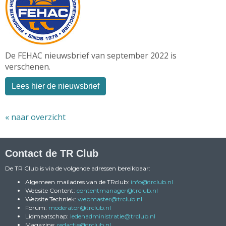
De FEHAC nieuwsbrief van september 2022 is
verschenen.
Lees hier de nieuwsbrief
« naar overzicht
Contact de TR Club
De TR Club is via de volgende adressen bereikbaar:
Algemeen mailadres van de TRclub:
ofni
@trclub.nl
Website Content:
reganamtnetnoc
@trclub.nl
Website Techniek:
retsambew
@trclub.nl
Forum:
rotaredom
@trclub.nl
Lidmaatschap:
eitartsinimdanedel
@trclub.nl
Magazine:
eitcader
@trclub.nl